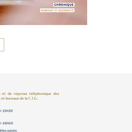
n et de réponse téléphonique
des
 et bureaux de la C.I.G.:
ns
ènements
enfants «Edmundo Safdié»
ov
umas
0-15h30
2/23/24/25
ntre 8h et 10h seulement)
h
.ch
h
h
h
h
0
.ch
0-16h00
h
êtes juives: