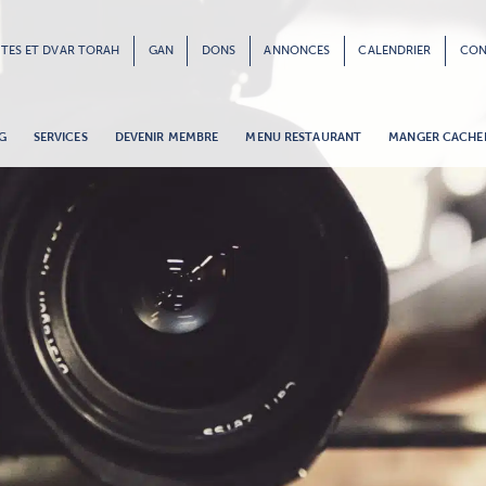
ÊTES ET DVAR TORAH
GAN
DONS
ANNONCES
CALENDRIER
CON
G
SERVICES
DEVENIR MEMBRE
MENU RESTAURANT
MANGER CACHE