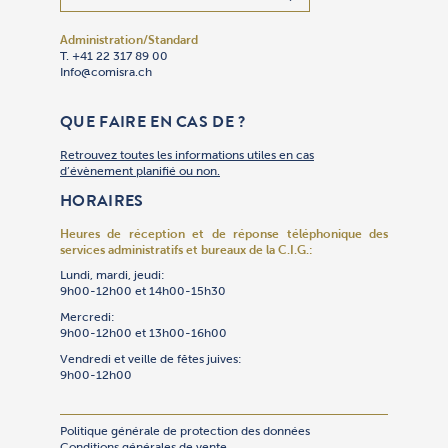
Administration/Standard
Adhésion
Administra
Bibliothèq
Centre des
Cimetière 
Communica
Comptabil
Culte
Culture
Gan Yeladi
Oulpan
Patrimoin
Restauran
Secrétaria
Sécurité
Service So
Synagogue
Synagogu
Talmud To
Traiteur « 
T. +41 22 317 89 00
T. +41 22 
T. +41 22 
T. +41 22 
T. +41 22 
T. +41 22 
T. +41 22 
T. +41 22 
T. +41 22 
T. +41 22 
T. +41 22 
T. +41 22 
T. +41 79 
T. +41 22 
T. +41 22 
T. +41 22 
T. +41 22 
T. +41 22 
T. +41 22 
T. +41 22 
T. +41 22 
Info@comisra.ch
Adhesion@
Secretgen
Bibliothe
R.ccjj@com
Cimet@com
Events@co
T. +41 22 
Culte@com
Culture@c
Gan@comis
Oulpan@co
Patrimoin
Restauran
Secretgen
R.Securit
Servsoc@c
T. +41 22 
Culte@com
Talmudtor
T. +41 22 
T. +41 22 
Culte@com
Restauran
Compta@c
QUE FAIRE EN CAS DE ?
Retrouvez toutes les informations utiles en cas
d’évènement planifié ou non.
HORAIRES
Heures de réception et de réponse téléphonique
des
services administratifs et bureaux de la C.I.G.:
Lundi, mardi, jeudi:
9h00-12h00 et 14h00-15h30
Mercredi:
9h00-12h00 et 13h00-16h00
Vendredi et veille de fêtes juives:
9h00-12h00
Politique générale de protection des données