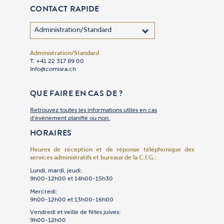
CONTACT RAPIDE
Administration/Standard
Adhésion
Administra
Bibliothèq
Centre des
Cimetière 
Communica
Comptabil
Culte
Culture
Gan Yeladi
Oulpan
Patrimoin
Restauran
Secrétaria
Sécurité
Service So
Synagogue
Synagogu
Talmud To
Traiteur « 
T. +41 22 317 89 00
T. +41 22 
T. +41 22 
T. +41 22 
T. +41 22 
T. +41 22 
T. +41 22 
T. +41 22 
T. +41 22 
T. +41 22 
T. +41 22 
T. +41 22 
T. +41 79 
T. +41 22 
T. +41 22 
T. +41 22 
T. +41 22 
T. +41 22 
T. +41 22 
T. +41 22 
T. +41 22 
Info@comisra.ch
Adhesion@
Secretgen
Bibliothe
R.ccjj@com
Cimet@com
Events@co
T. +41 22 
Culte@com
Culture@c
Gan@comis
Oulpan@co
Patrimoin
Restauran
Secretgen
R.Securit
Servsoc@c
T. +41 22 
Culte@com
Talmudtor
T. +41 22 
T. +41 22 
Culte@com
Restauran
Compta@c
QUE FAIRE EN CAS DE ?
Retrouvez toutes les informations utiles en cas
d’évènement planifié ou non.
HORAIRES
Heures de réception et de réponse téléphonique
des
services administratifs et bureaux de la C.I.G.:
Lundi, mardi, jeudi:
9h00-12h00 et 14h00-15h30
Mercredi:
9h00-12h00 et 13h00-16h00
Vendredi et veille de fêtes juives:
9h00-12h00