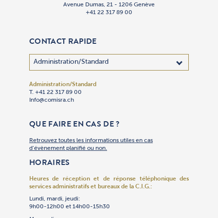
Avenue Dumas, 21 - 1206 Genève
+41 22 317 89 00
CONTACT RAPIDE
Administration/Standard
Adhésion
Administra
Bibliothèq
Centre des
Cimetière 
Communica
Comptabil
Culte
Culture
Gan Yeladi
Oulpan
Patrimoin
Restauran
Secrétaria
Sécurité
Service So
Synagogue
Synagogu
Talmud To
Traiteur « 
T. +41 22 317 89 00
T. +41 22 
T. +41 22 
T. +41 22 
T. +41 22 
T. +41 22 
T. +41 22 
T. +41 22 
T. +41 22 
T. +41 22 
T. +41 22 
T. +41 22 
T. +41 79 
T. +41 22 
T. +41 22 
T. +41 22 
T. +41 22 
T. +41 22 
T. +41 22 
T. +41 22 
T. +41 22 
Info@comisra.ch
Adhesion@
Secretgen
Bibliothe
R.ccjj@com
Cimet@com
Events@co
T. +41 22 
Culte@com
Culture@c
Gan@comis
Oulpan@co
Patrimoin
Restauran
Secretgen
R.Securit
Servsoc@c
T. +41 22 
Culte@com
Talmudtor
T. +41 22 
T. +41 22 
Culte@com
Restauran
Compta@c
QUE FAIRE EN CAS DE ?
Retrouvez toutes les informations utiles en cas
d’évènement planifié ou non.
HORAIRES
Heures de réception et de réponse téléphonique
des
services administratifs et bureaux de la C.I.G.:
Lundi, mardi, jeudi:
9h00-12h00 et 14h00-15h30