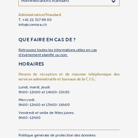
Administration/Standard
Adhésion
Administra
Bibliothèq
Centre des
Cimetière 
Communica
Comptabil
Culte
Culture
Gan Yeladi
Oulpan
Patrimoin
Restauran
Secrétaria
Sécurité
Service So
Synagogue
Synagogu
Talmud To
Traiteur « 
T. +41 22 317 89 00
T. +41 22 
T. +41 22 
T. +41 22 
T. +41 22 
T. +41 22 
T. +41 22 
T. +41 22 
T. +41 22 
T. +41 22 
T. +41 22 
T. +41 22 
T. +41 79 
T. +41 22 
T. +41 22 
T. +41 22 
T. +41 22 
T. +41 22 
T. +41 22 
T. +41 22 
T. +41 22 
Info@comisra.ch
Adhesion@
Secretgen
Bibliothe
R.ccjj@com
Cimet@com
Events@co
T. +41 22 
Culte@com
Culture@c
Gan@comis
Oulpan@co
Patrimoin
Restauran
Secretgen
R.Securit
Servsoc@c
T. +41 22 
Culte@com
Talmudtor
T. +41 22 
T. +41 22 
Culte@com
Restauran
Compta@c
QUE FAIRE EN CAS DE ?
Retrouvez toutes les informations utiles en cas
d’évènement planifié ou non.
HORAIRES
Heures de réception et de réponse téléphonique
des
services administratifs et bureaux de la C.I.G.:
Lundi, mardi, jeudi:
9h00-12h00 et 14h00-15h30
Mercredi:
9h00-12h00 et 13h00-16h00
Vendredi et veille de fêtes juives:
9h00-12h00
Politique générale de protection des données