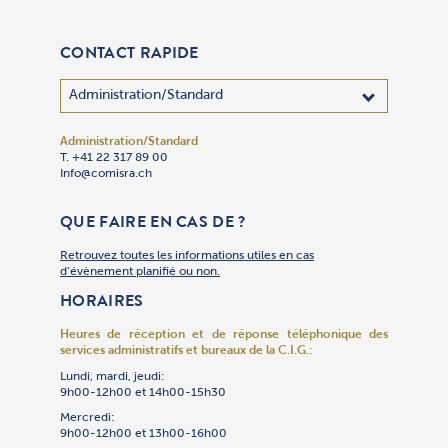
CONTACT RAPIDE
Administration/Standard
Adhésion
Administra
Bibliothèq
Centre des
Cimetière 
Communica
Comptabil
Culte
Culture
Gan Yeladi
Oulpan
Patrimoin
Restauran
Secrétaria
Sécurité
Service So
Synagogue
Synagogu
Talmud To
Traiteur « 
T. +41 22 317 89 00
T. +41 22 
T. +41 22 
T. +41 22 
T. +41 22 
T. +41 22 
T. +41 22 
T. +41 22 
T. +41 22 
T. +41 22 
T. +41 22 
T. +41 22 
T. +41 79 
T. +41 22 
T. +41 22 
T. +41 22 
T. +41 22 
T. +41 22 
T. +41 22 
T. +41 22 
T. +41 22 
Info@comisra.ch
Adhesion@
Secretgen
Bibliothe
R.ccjj@com
Cimet@com
Events@co
T. +41 22 
Culte@com
Culture@c
Gan@comis
Oulpan@co
Patrimoin
Restauran
Secretgen
R.Securit
Servsoc@c
T. +41 22 
Culte@com
Talmudtor
T. +41 22 
T. +41 22 
Culte@com
Restauran
Compta@c
QUE FAIRE EN CAS DE ?
Retrouvez toutes les informations utiles en cas
d’évènement planifié ou non.
HORAIRES
Heures de réception et de réponse téléphonique
des
services administratifs et bureaux de la C.I.G.:
Lundi, mardi, jeudi:
9h00-12h00 et 14h00-15h30
Mercredi:
9h00-12h00 et 13h00-16h00