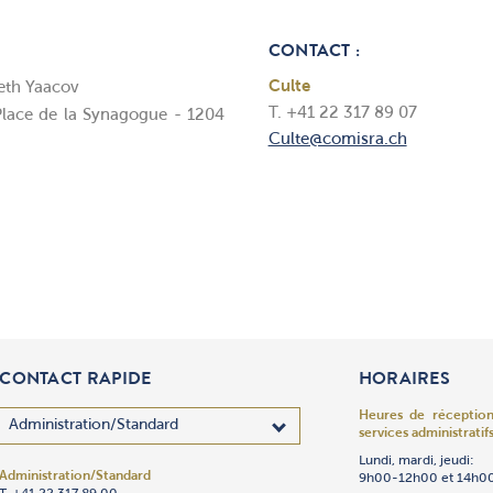
CONTACT :
Culte
eth Yaacov
T. +41 22 317 89 07
lace de la Synagogue - 1204
Culte@comisra.ch
CONTACT RAPIDE
HORAIRES
Heures de réceptio
services administratifs
Lundi, mardi, jeudi:
Administration/Standard
Adhésion
Administration des bie
Bibliothèque
Centre des jeunes
Cimetière de Veyrier
Communication et év
Comptabilité
Culte
Culture
Gan Yeladim Jardin d’
Oulpan
Patrimoine
Restaurant
Secrétariat Général
Sécurité
Service Social
Synagogue Beth Yaac
Synagogue Avenue D
Talmud Torah
Traiteur « Le Jardin »
9h00-12h00 et 14h0