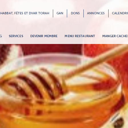
HABBAT, FÊTES ET DVAR TORAH
GAN
DONS
ANNONCES
CALENDRI
G
SERVICES
DEVENIR MEMBRE
MENU RESTAURANT
MANGER CACHE