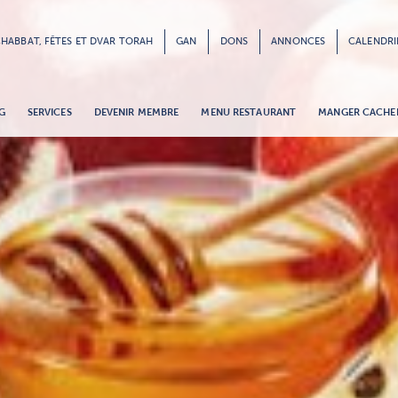
HABBAT, FÊTES ET DVAR TORAH
GAN
DONS
ANNONCES
CALENDRI
G
SERVICES
DEVENIR MEMBRE
MENU RESTAURANT
MANGER CACHE