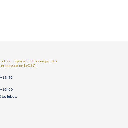
n et de réponse téléphonique
des
 et bureaux de la C.I.G.:
ns
ènements
enfants «Edmundo Safdié»
ov
umas
0-15h30
2/23/24/25
ntre 8h et 10h seulement)
h
.ch
h
h
h
h
0
.ch
0-16h00
h
êtes juives: