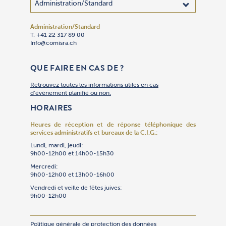
Administration/Standard
Adhésion
Administra
Bibliothèq
Centre des
Cimetière 
Communica
Comptabil
Culte
Culture
Gan Yeladi
Oulpan
Patrimoin
Restauran
Secrétaria
Sécurité
Service So
Synagogue
Synagogu
Talmud To
Traiteur « 
T. +41 22 317 89 00
T. +41 22 
T. +41 22 
T. +41 22 
T. +41 22 
T. +41 22 
T. +41 22 
T. +41 22 
T. +41 22 
T. +41 22 
T. +41 22 
T. +41 22 
T. +41 79 
T. +41 22 
T. +41 22 
T. +41 22 
T. +41 22 
T. +41 22 
T. +41 22 
T. +41 22 
T. +41 22 
Info@comisra.ch
Adhesion@
Secretgen
Bibliothe
R.ccjj@com
Cimet@com
Events@co
T. +41 22 
Culte@com
Culture@c
Gan@comis
Oulpan@co
Patrimoin
Restauran
Secretgen
R.Securit
Servsoc@c
T. +41 22 
Culte@com
Talmudtor
T. +41 22 
T. +41 22 
Culte@com
Restauran
Compta@c
QUE FAIRE EN CAS DE ?
Retrouvez toutes les informations utiles en cas
d’évènement planifié ou non.
HORAIRES
Heures de réception et de réponse téléphonique
des
services administratifs et bureaux de la C.I.G.:
Lundi, mardi, jeudi:
9h00-12h00 et 14h00-15h30
Mercredi:
9h00-12h00 et 13h00-16h00
Vendredi et veille de fêtes juives:
9h00-12h00
Politique générale de protection des données