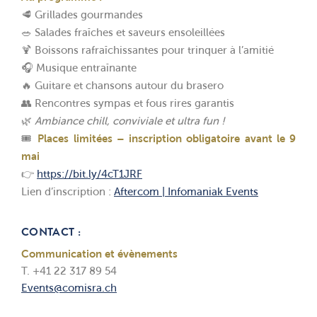
🥩 Grillades gourmandes
🥗 Salades fraîches et saveurs ensoleillées
🍹 Boissons rafraîchissantes pour trinquer à l’amitié
🎧 Musique entraînante
🔥 Guitare et chansons autour du brasero
👥 Rencontres sympas et fous rires garantis
🌿
Ambiance chill, conviviale et ultra fun !
🎟️
Places limitées – inscription obligatoire avant le 9
mai
👉
https://bit.ly/4cT1JRF
Lien d’inscription :
Aftercom | Infomaniak Events
CONTACT :
Communication et évènements
T. +41 22 317 89 54
Events@comisra.ch