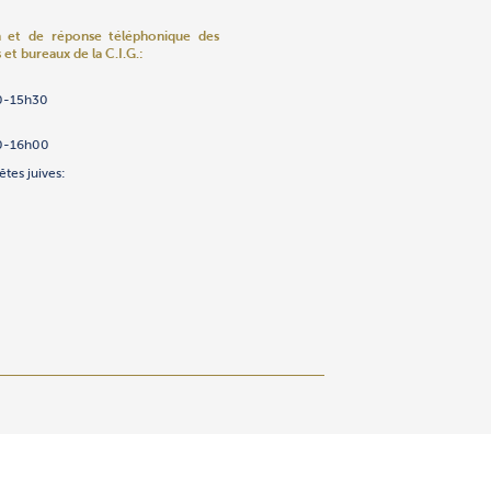
n et de réponse téléphonique
des
 et bureaux de la C.I.G.:
0-15h30
0-16h00
ns
ènements
enfants «Edmundo Safdié»
ov
umas
2/23/24/25
ntre 8h et 10h seulement)
êtes juives:
h
.ch
h
h
h
h
0
.ch
h