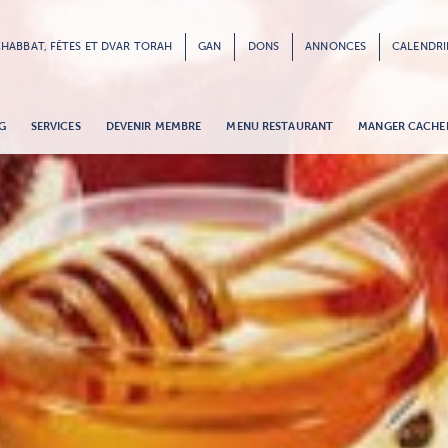
HABBAT, FÊTES ET DVAR TORAH
GAN
DONS
ANNONCES
CALENDRI
G
SERVICES
DEVENIR MEMBRE
MENU RESTAURANT
MANGER CACHE