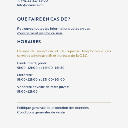
T. +41 22 317 89 00
T. +41 22 
T. +41 22 
T. +41 22 
T. +41 22 
T. +41 22 
T. +41 22 
T. +41 22 
T. +41 22 
T. +41 22 
T. +41 22 
T. +41 22 
T. +41 79 
T. +41 22 
T. +41 22 
T. +41 22 
T. +41 22 
T. +41 22 
T. +41 22 
T. +41 22 
T. +41 22 
Info@comisra.ch
Adhesion@
Secretgen
Bibliothe
R.ccjj@com
Cimet@com
Events@co
T. +41 22 
Culte@com
Culture@c
Gan@comis
Oulpan@co
Patrimoin
Restauran
Secretgen
R.Securit
Servsoc@c
T. +41 22 
Culte@com
Talmudtor
T. +41 22 
T. +41 22 
Culte@com
Restauran
Compta@c
QUE FAIRE EN CAS DE ?
Retrouvez toutes les informations utiles en cas
d’évènement planifié ou non.
HORAIRES
Heures de réception et de réponse téléphonique
des
services administratifs et bureaux de la C.I.G.:
Lundi, mardi, jeudi:
9h00-12h00 et 14h00-15h30
Mercredi:
9h00-12h00 et 13h00-16h00
Vendredi et veille de fêtes juives:
9h00-12h00
Politique générale de protection des données
Conditions générales de vente