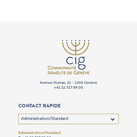
Avenue Dumas, 21 - 1206 Genève
+41 22 317 89 00
CONTACT RAPIDE
Administration/Standard
Adhésion
Administra
Bibliothèq
Centre des
Cimetière 
Communica
Comptabil
Culte
Culture
Gan Yeladi
Oulpan
Patrimoin
Restauran
Secrétaria
Sécurité
Service So
Synagogue
Synagogu
Talmud To
Traiteur « 