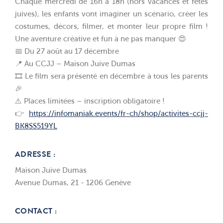
Chaque mercredi de 16h à 18h (hors vacances et fêtes
juives), les enfants vont imaginer un scénario, créer les
costumes, décors, filmer, et monter leur propre film !
Une aventure créative et fun à ne pas manquer 😍
📅 Du 27 août au 17 décembre
📍 Au CCJJ – Maison Juive Dumas
🎞️ Le film sera présenté en décembre à tous les parents
🎉
⚠️ Places limitées – inscription obligatoire !
👉
https://infomaniak.events/fr-ch/shop/activites-ccjj-
BK8SS519YL
ADRESSE :
Maison Juive Dumas
Avenue Dumas, 21 - 1206 Genève
CONTACT :