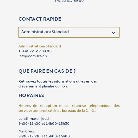
+41 22 317 89 00
CONTACT RAPIDE
Administration/Standard
Adhésion
Administra
Bibliothèq
Centre des
Cimetière 
Communica
Comptabil
Culte
Culture
Gan Yeladi
Oulpan
Patrimoin
Restauran
Secrétaria
Sécurité
Service So
Synagogue
Synagogu
Talmud To
Traiteur « 
T. +41 22 317 89 00
T. +41 22 
T. +41 22 
T. +41 22 
T. +41 22 
T. +41 22 
T. +41 22 
T. +41 22 
T. +41 22 
T. +41 22 
T. +41 22 
T. +41 22 
T. +41 79 
T. +41 22 
T. +41 22 
T. +41 22 
T. +41 22 
T. +41 22 
T. +41 22 
T. +41 22 
T. +41 22 
Info@comisra.ch
Adhesion@
Secretgen
Bibliothe
R.ccjj@com
Cimet@com
Events@co
T. +41 22 
Culte@com
Culture@c
Gan@comis
Oulpan@co
Patrimoin
Restauran
Secretgen
R.Securit
Servsoc@c
T. +41 22 
Culte@com
Talmudtor
T. +41 22 
T. +41 22 
Culte@com
Restauran
Compta@c
QUE FAIRE EN CAS DE ?
Retrouvez toutes les informations utiles en cas
d’évènement planifié ou non.
HORAIRES
Heures de réception et de réponse téléphonique
des
services administratifs et bureaux de la C.I.G.:
Lundi, mardi, jeudi:
9h00-12h00 et 14h00-15h30
Mercredi:
9h00-12h00 et 13h00-16h00