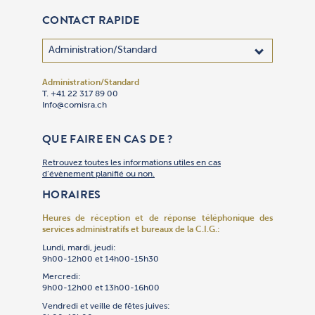
CONTACT RAPIDE
Administration/Standard
Adhésion
Administra
Bibliothèq
Centre des
Cimetière 
Communica
Comptabil
Culte
Culture
Gan Yeladi
Oulpan
Patrimoin
Restauran
Secrétaria
Sécurité
Service So
Synagogue
Synagogu
Talmud To
Traiteur « 
T. +41 22 317 89 00
T. +41 22 
T. +41 22 
T. +41 22 
T. +41 22 
T. +41 22 
T. +41 22 
T. +41 22 
T. +41 22 
T. +41 22 
T. +41 22 
T. +41 22 
T. +41 79 
T. +41 22 
T. +41 22 
T. +41 22 
T. +41 22 
T. +41 22 
T. +41 22 
T. +41 22 
T. +41 22 
Info@comisra.ch
Adhesion@
Secretgen
Bibliothe
R.ccjj@com
Cimet@com
Events@co
T. +41 22 
Culte@com
Culture@c
Gan@comis
Oulpan@co
Patrimoin
Restauran
Secretgen
R.Securit
Servsoc@c
T. +41 22 
Culte@com
Talmudtor
T. +41 22 
T. +41 22 
Culte@com
Restauran
Compta@c
QUE FAIRE EN CAS DE ?
Retrouvez toutes les informations utiles en cas
d’évènement planifié ou non.
HORAIRES
Heures de réception et de réponse téléphonique
des
services administratifs et bureaux de la C.I.G.:
Lundi, mardi, jeudi:
9h00-12h00 et 14h00-15h30
Mercredi:
9h00-12h00 et 13h00-16h00
Vendredi et veille de fêtes juives: