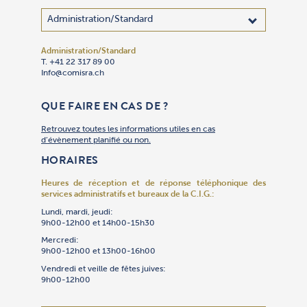
Administration/Standard
Adhésion
Administra
Bibliothèq
Centre des
Cimetière 
Communica
Comptabil
Culte
Culture
Gan Yeladi
Oulpan
Patrimoin
Restauran
Secrétaria
Sécurité
Service So
Synagogue
Synagogu
Talmud To
Traiteur « 
T. +41 22 317 89 00
T. +41 22 
T. +41 22 
T. +41 22 
T. +41 22 
T. +41 22 
T. +41 22 
T. +41 22 
T. +41 22 
T. +41 22 
T. +41 22 
T. +41 22 
T. +41 79 
T. +41 22 
T. +41 22 
T. +41 22 
T. +41 22 
T. +41 22 
T. +41 22 
T. +41 22 
T. +41 22 
Info@comisra.ch
Adhesion@
Secretgen
Bibliothe
R.ccjj@com
Cimet@com
Events@co
T. +41 22 
Culte@com
Culture@c
Gan@comis
Oulpan@co
Patrimoin
Restauran
Secretgen
R.Securit
Servsoc@c
T. +41 22 
Culte@com
Talmudtor
T. +41 22 
T. +41 22 
Culte@com
Restauran
Compta@c
QUE FAIRE EN CAS DE ?
Retrouvez toutes les informations utiles en cas
d’évènement planifié ou non.
HORAIRES
Heures de réception et de réponse téléphonique
des
services administratifs et bureaux de la C.I.G.:
Lundi, mardi, jeudi:
9h00-12h00 et 14h00-15h30
Mercredi:
9h00-12h00 et 13h00-16h00
Vendredi et veille de fêtes juives:
9h00-12h00