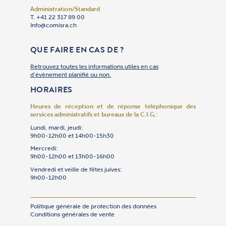
Administration/Standard
Adhésion
Administra
Bibliothèq
Centre des
Cimetière 
Communica
Comptabil
Culte
Culture
Gan Yeladi
Oulpan
Patrimoin
Restauran
Secrétaria
Sécurité
Service So
Synagogue
Synagogu
Talmud To
Traiteur « 
T. +41 22 317 89 00
T. +41 22 
T. +41 22 
T. +41 22 
T. +41 22 
T. +41 22 
T. +41 22 
T. +41 22 
T. +41 22 
T. +41 22 
T. +41 22 
T. +41 22 
T. +41 79 
T. +41 22 
T. +41 22 
T. +41 22 
T. +41 22 
T. +41 22 
T. +41 22 
T. +41 22 
T. +41 22 
Info@comisra.ch
Adhesion@
Secretgen
Bibliothe
R.ccjj@com
Cimet@com
Events@co
T. +41 22 
Culte@com
Culture@c
Gan@comis
Oulpan@co
Patrimoin
Restauran
Secretgen
R.Securit
Servsoc@c
T. +41 22 
Culte@com
Talmudtor
T. +41 22 
T. +41 22 
Culte@com
Restauran
Compta@c
QUE FAIRE EN CAS DE ?
Retrouvez toutes les informations utiles en cas
d’évènement planifié ou non.
HORAIRES
Heures de réception et de réponse téléphonique
des
services administratifs et bureaux de la C.I.G.:
Lundi, mardi, jeudi:
9h00-12h00 et 14h00-15h30
Mercredi:
9h00-12h00 et 13h00-16h00
Vendredi et veille de fêtes juives:
9h00-12h00
Politique générale de protection des données
Conditions générales de vente