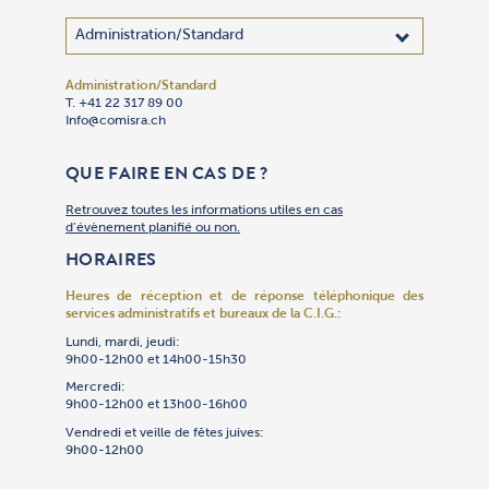
Administration/Standard
Adhésion
Administra
Bibliothèq
Centre des
Cimetière 
Communica
Comptabil
Culte
Culture
Gan Yeladi
Oulpan
Patrimoin
Restauran
Secrétaria
Sécurité
Service So
Synagogue
Synagogu
Talmud To
Traiteur « 
T. +41 22 317 89 00
T. +41 22 
T. +41 22 
T. +41 22 
T. +41 22 
T. +41 22 
T. +41 22 
T. +41 22 
T. +41 22 
T. +41 22 
T. +41 22 
T. +41 22 
T. +41 79 
T. +41 22 
T. +41 22 
T. +41 22 
T. +41 22 
T. +41 22 
T. +41 22 
T. +41 22 
T. +41 22 
Info@comisra.ch
Adhesion@
Secretgen
Bibliothe
R.ccjj@com
Cimet@com
Events@co
T. +41 22 
Culte@com
Culture@c
Gan@comis
Oulpan@co
Patrimoin
Restauran
Secretgen
R.Securit
Servsoc@c
T. +41 22 
Culte@com
Talmudtor
T. +41 22 
T. +41 22 
Culte@com
Restauran
Compta@c
QUE FAIRE EN CAS DE ?
Retrouvez toutes les informations utiles en cas
d’évènement planifié ou non.
HORAIRES
Heures de réception et de réponse téléphonique
des
services administratifs et bureaux de la C.I.G.:
Lundi, mardi, jeudi:
9h00-12h00 et 14h00-15h30
Mercredi:
9h00-12h00 et 13h00-16h00
Vendredi et veille de fêtes juives:
9h00-12h00