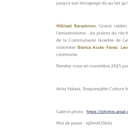
jusqu’à son limogeage dû au fait qu’i
Mikhael Benadmon
, Grand rabbin 
l’antisémitisme ; les prières du rite
de la Communauté Israélite de G
violoniste
Bianca Asséo Favez
.
Leo
cérémonie.
Rendez-vous en novembre 2025 po
Anita Halasz, Responsable Culture &
Galerie photo :
https://photos.aiga
Mot de passe : tg0mAQ5b6s