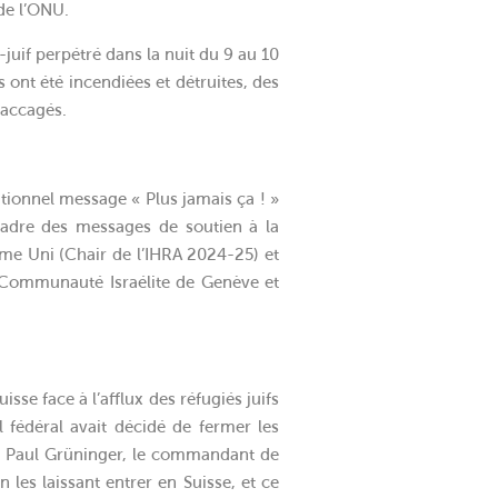
de l’ONU.
if perpétré dans la nuit du 9 au 10
 ont été incendiées et détruites, des
saccagés.
itionnel message « Plus jamais ça ! »
cadre des messages de soutien à la
e Uni (Chair de l’IHRA 2024-25) et
a Communauté Israélite de Genève et
uisse face à l’afflux des réfugiés juifs
l fédéral avait décidé de fermer les
sse Paul Grüninger, le commandant de
 les laissant entrer en Suisse, et ce