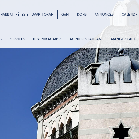
HABBAT, FÊTES ET DVAR TORAH
GAN
DONS
ANNONCES
CALENDRI
G
SERVICES
DEVENIR MEMBRE
MENU RESTAURANT
MANGER CACHE