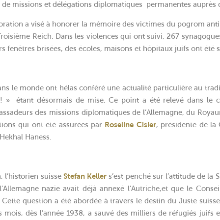
e de missions et délégations diplomatiques permanentes auprès 
on a visé à honorer la mémoire des victimes du pogrom anti-ju
roisième Reich. Dans les violences qui ont suivi, 267 synagogues
rs fenêtres brisées, des écoles, maisons et hôpitaux juifs ont été 
ns le monde ont hélas conféré une actualité particulière au trad
! » étant désormais de mise. Ce point a été relevé dans le 
sadeurs des missions diplomatiques de l’Allemagne, du Royaum
ctions qui ont été assurées par
Roseline Cisier
, présidente de l
Hekhal Haness.
l’historien suisse
Stefan Keller
s’est penché sur l’attitude de la S
l’Allemagne nazie avait déjà annexé l’Autriche,et que le Consei
fs. Cette question a été abordée à travers le destin du Juste sui
s mois, dès l’année 1938, a sauvé des milliers de réfugiés juifs en