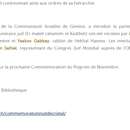
l contrevenait ainsi aux ordres de sa hiérarchie.
de la Communauté Israélite de Genève, a introduit la partie
 funéraire juif (El maleh rahamim et Kaddish) ont été récitées par
enève et
Yaakov Gabbay
, rabbin de Hekhal Haness. Les interl
n Saltiel
, représentant du Congrès Juif Mondial auprès de l’O
ur la prochaine Commémoration du Pogrom de Novembre.
 Bibliothèque
l.ch/commemorationnuitdecristal/