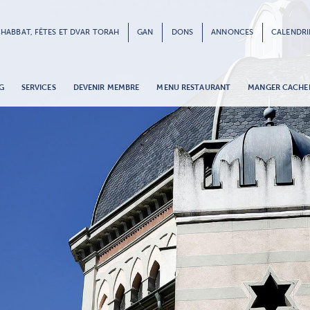
HABBAT, FÊTES ET DVAR TORAH
GAN
DONS
ANNONCES
CALENDRI
G
SERVICES
DEVENIR MEMBRE
MENU RESTAURANT
MANGER CACHE