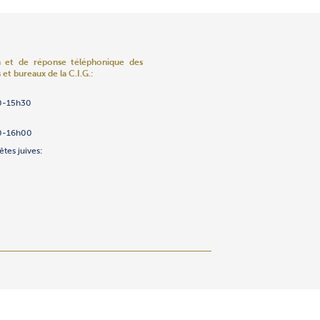
n et de réponse téléphonique
des
 et bureaux de la C.I.G.:
ns
ènements
enfants «Edmundo Safdié»
ov
umas
0-15h30
2/23/24/25
ntre 8h et 10h seulement)
h
.ch
h
h
h
h
0
.ch
0-16h00
h
êtes juives: