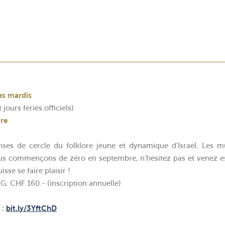
es mardis
 jours fériés officiels)
ire
nses de cercle du folklore jeune et dynamique d’Israël. Les 
ous commençons de zéro en septembre, n’hésitez pas et venez 
se se faire plaisir !
G: CHF 160.- (inscription annuelle)
 :
bit.ly/3YftChD