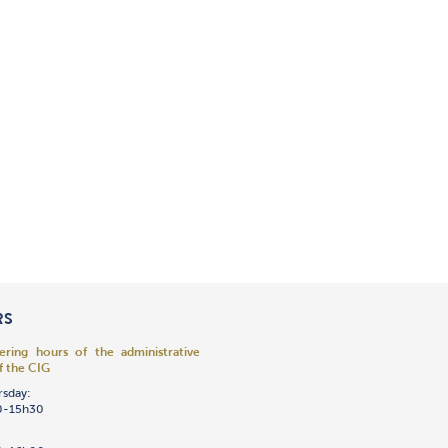
RS
ring hours of the administrative
f the CIG
rsday:
0-15h30